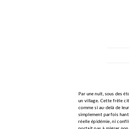
Par une nuit, sous des ét
un village. Cette frêle c
comme si au-delà de leur fo
simplement parfois hanté
réelle épidémie, ni confl
portait pas à migrer non