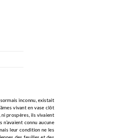
ésormais inconnu, existait
d’âmes vivant en vase clôt
, ni prospères, ils vivaient
ls n’avaient connu aucune
mais leur condition ne les
ennes des feuilles et des