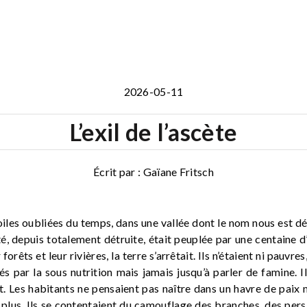
2026-05-11
L’exil de l’ascète
Écrit par : Gaïane Fritsch
oiles oubliées du temps, dans une vallée dont le nom nous est d
ité, depuis totalement détruite, était peuplée par une centaine 
rêts et leur rivières, la terre s’arrêtait. Ils n’étaient ni pauvres
s par la sous nutrition mais jamais jusqu’à parler de famine. I
it. Les habitants ne pensaient pas naître dans un havre de paix 
 plus. Ils se contentaient du camouflage des branches, des persi