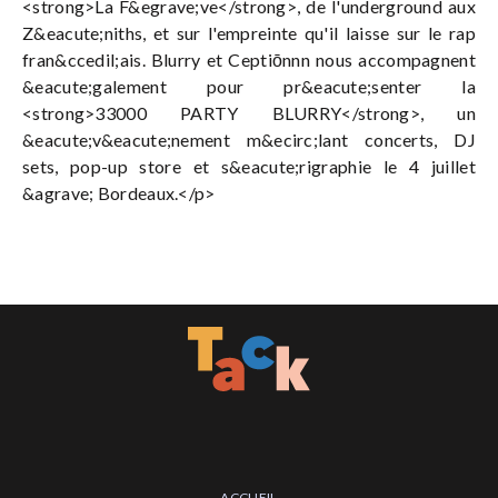
<strong>La F&egrave;ve</strong>, de l'underground aux
Z&eacute;niths, et sur l'empreinte qu'il laisse sur le rap
fran&ccedil;ais. Blurry et Ceptiōnnn nous accompagnent
&eacute;galement pour pr&eacute;senter la
<strong>33000 PARTY BLURRY</strong>, un
&eacute;v&eacute;nement m&ecirc;lant concerts, DJ
sets, pop-up store et s&eacute;rigraphie le 4 juillet
&agrave; Bordeaux.</p>
ACCUEIL