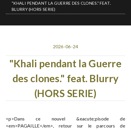
"KHALI PENDANT LA GUERRE DES CLONES." FEAT.
BLURRY (HORS SERIE)
2026-06-24
"Khali pendant la Guerre
des clones." feat. Blurry
(HORS SERIE)
<p>Dans ce nouvel &eacute;pisode de
<em>PAGAILLE</em>, retour sur le parcours de