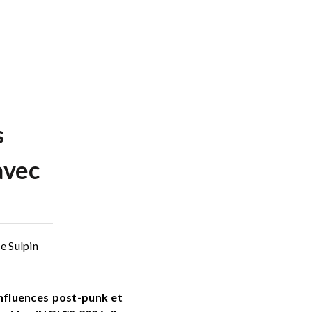
s
avec
e Sulpin
influences post-punk et